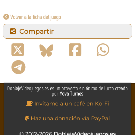
Volver a la ficha del juego
Compartir
DoblajeVideojuegos.es es un proyecto sin ánimo de lucro creado
por
Yova Turnes
Invítame a un café en Ko-Fi
Haz una donación vía PayPal
© 2012-2026
DoblajeVideojuegos.es