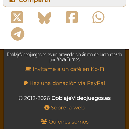
DoblajeVideojuegos.es es un proyecto sin ánimo de lucro creado
por
Yova Turnes
Invítame a un café en Ko-Fi
Haz una donación vía PayPal
© 2012-2026
DoblajeVideojuegos.es
Sobre la web
Quienes somos