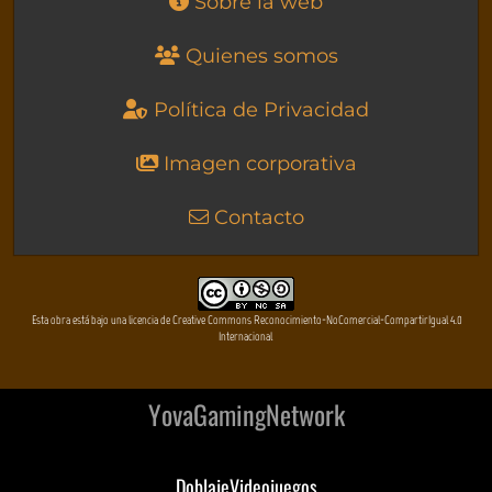
Sobre la web
Quienes somos
Política de Privacidad
Imagen corporativa
Contacto
Esta obra está bajo una licencia de Creative Commons Reconocimiento-NoComercial-CompartirIgual 4.0
Internacional
YovaGamingNetwork
DoblajeVideojuegos