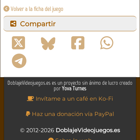
Volver a la ficha del juego
Compartir
DoblajeVideojuegos.es es un proyecto sin ánimo de lucro creado
por
Yova Turnes
Invítame a un café en Ko-Fi
Haz una donación vía PayPal
© 2012-2026
DoblajeVideojuegos.es