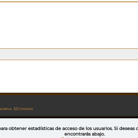
orativa
Contacto
ara obtener estadísticas de acceso de los usuarios. Si deseas
encontrarás abajo.
Esta obra está bajo una licencia de Creative Commons Reconocimiento-NoComercial-CompartirIgual 4.0 Internacional