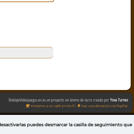
DoblajeVideojuegos.es es un proyecto sin ánimo de lucro creado por
Yova Turnes
Invítame a un café en Ko-Fi
Haz una donación vía PayPal
 desactivarlas puedes
desmarcar la casilla de seguimiento
que