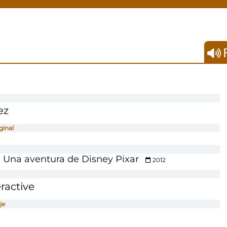
F
ez
ginal
: Una aventura de Disney Pixar
2012
ractive
je