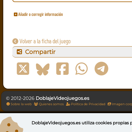
Añadir o corregir información
Volver a la ficha del juego
Compartir
© 2012-2026
DoblajeVideojuegos.es
Sobre la web
Quienes somos
Política de Privacidad
Imagen corp
DoblajeVideojuegos.es utiliza
cookies propias
p