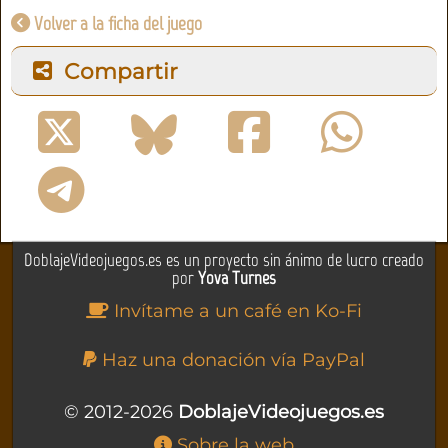
Volver a la ficha del juego
Compartir
DoblajeVideojuegos.es es un proyecto sin ánimo de lucro creado
por
Yova Turnes
Invítame a un café en Ko-Fi
Haz una donación vía PayPal
© 2012-2026
DoblajeVideojuegos.es
Sobre la web