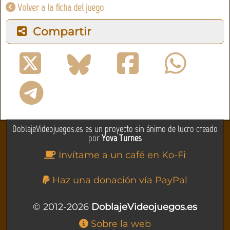
Volver a la ficha del juego
Compartir
DoblajeVideojuegos.es es un proyecto sin ánimo de lucro creado
por
Yova Turnes
Invítame a un café en Ko-Fi
Haz una donación vía PayPal
© 2012-2026
DoblajeVideojuegos.es
Sobre la web