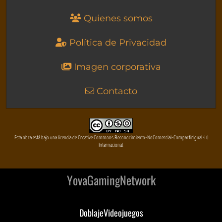
Quienes somos
Política de Privacidad
Imagen corporativa
Contacto
Esta obra está bajo una licencia de Creative Commons Reconocimiento-NoComercial-CompartirIgual 4.0
Internacional
YovaGamingNetwork
DoblajeVideojuegos