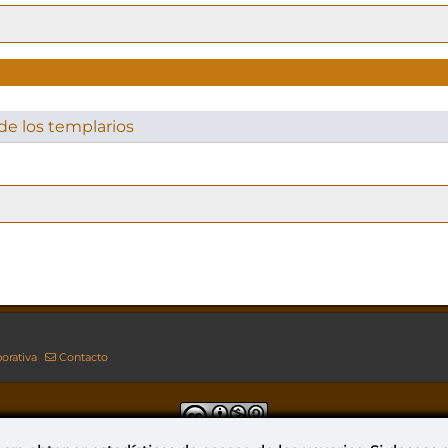
de los templarios
orativa
Contacto
Esta obra está bajo una licencia de Creative Commons Reconocimiento-NoComercial-CompartirIgual 4.0 Internacional