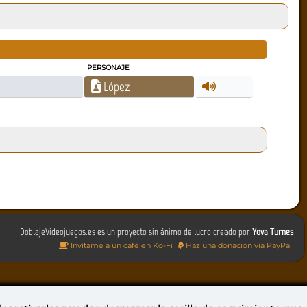
PERSONAJE
López
DoblajeVideojuegos.es es un proyecto sin ánimo de lucro creado por
Yova Turnes
Invítame a un café en Ko-Fi
Haz una donación vía PayPal