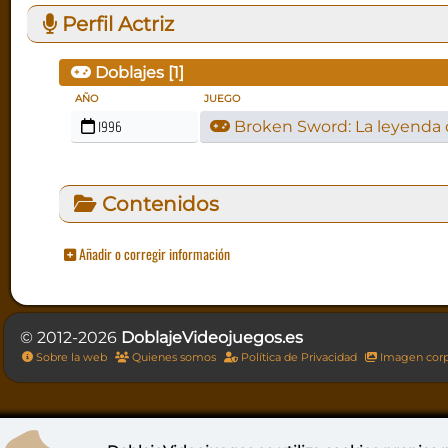
Perfil Actriz
Doblajes [
1
]
AÑO
JUEGO
1996
Broken Sword: La leyenda 
Contenidos
Añadir o corregir información
© 2012-2026
DoblajeVideojuegos.es
Sobre la web
Quienes somos
Política de Privacidad
Imagen corp