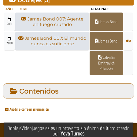
Doblajes [
3
]
AÑO
JUEGO
PERSONAJE
James Bond 007: Agente
James Bond
2001
en fuego cruzado
James Bond 007: El mundo
James Bond
2000
nunca es suficiente
Valentin
Dmitrovich
Zukovsky
Contenidos
Añadir o corregir información
DoblajeVideojuegos.es es un proyecto sin ánimo de lucro creado
por
Yova Turnes