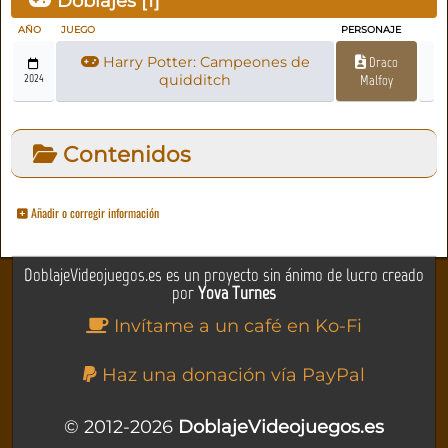
Doblajes [
1
]
AÑO
JUEGO
PERSONAJE
Harry Potter: Campeones de
Draco
2024
quidditch
Malfoy
Contenidos
Añadir o corregir información
DoblajeVideojuegos.es es un proyecto sin ánimo de lucro creado
por
Yova Turnes
Invítame a un café en Ko-Fi
Haz una donación vía PayPal
© 2012-2026
DoblajeVideojuegos.es