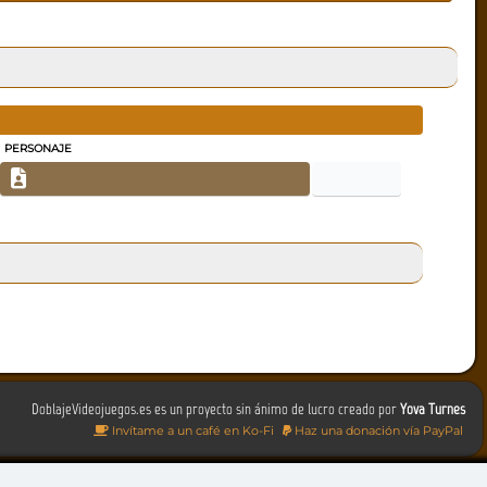
PERSONAJE
DoblajeVideojuegos.es es un proyecto sin ánimo de lucro creado por
Yova Turnes
Invítame a un café en Ko-Fi
Haz una donación vía PayPal