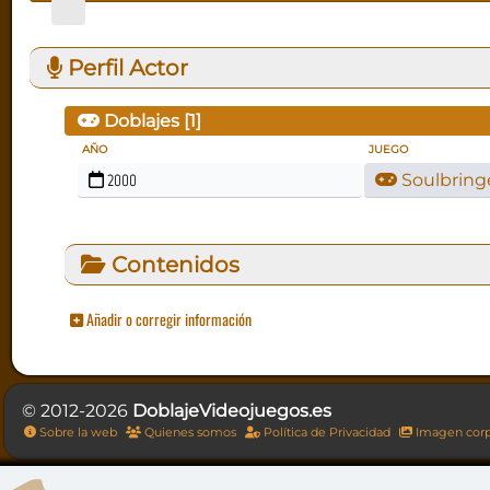
Perfil Actor
Doblajes [
1
]
AÑO
JUEGO
2000
Soulbring
Contenidos
Añadir o corregir información
© 2012-2026
DoblajeVideojuegos.es
Sobre la web
Quienes somos
Política de Privacidad
Imagen corp