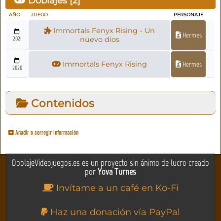
Doblajes [
2
]
AÑO
JUEGO
PERSONAJE
Immortals Fenyx Rising - Un
Hermes
2021
nuevo dios
Immortals Fenyx Rising
Hermes
2020
Contenidos
Añadir o corregir información
DoblajeVideojuegos.es es un proyecto sin ánimo de lucro creado
por
Yova Turnes
Invítame a un café en Ko-Fi
Haz una donación vía PayPal