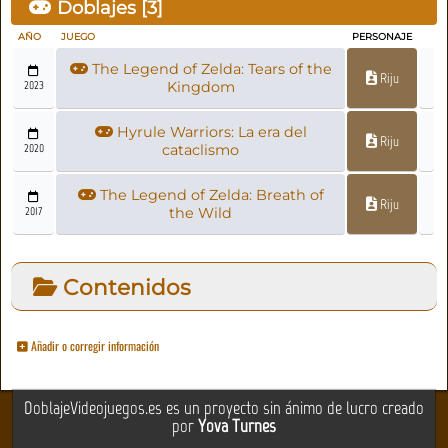
Doblajes [
3
]
AÑO
JUEGO
PERSONAJE
The Legend of Zelda: Tears of the
Riju
2023
Kingdom
Hyrule Warriors: La era del
Riju
2020
cataclismo
The Legend of Zelda: Breath of
Riju
2017
the Wild
Contenidos
Añadir o corregir información
DoblajeVideojuegos.es es un proyecto sin ánimo de lucro creado
por
Yova Turnes