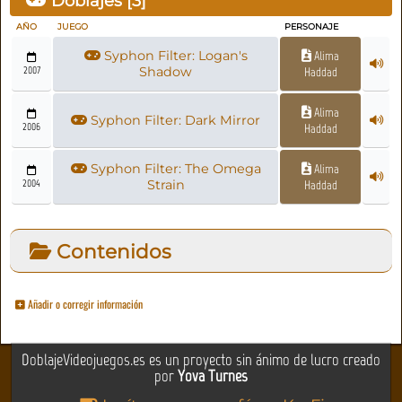
Doblajes [
3
]
AÑO
JUEGO
PERSONAJE
Syphon Filter: Logan's
Alima
2007
Shadow
Haddad
Alima
Syphon Filter: Dark Mirror
2006
Haddad
Syphon Filter: The Omega
Alima
2004
Strain
Haddad
Contenidos
Añadir o corregir información
DoblajeVideojuegos.es es un proyecto sin ánimo de lucro creado
por
Yova Turnes