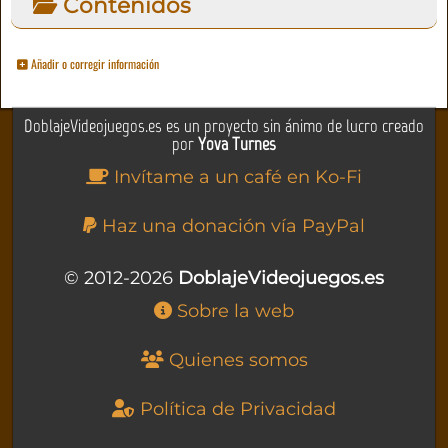
Contenidos
Añadir o corregir información
DoblajeVideojuegos.es es un proyecto sin ánimo de lucro creado
por
Yova Turnes
Invítame a un café en Ko-Fi
Haz una donación vía PayPal
© 2012-2026
DoblajeVideojuegos.es
Sobre la web
Quienes somos
Política de Privacidad