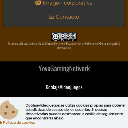
Imagen corporativa
Contacto
Esta obra está bajo una licencia de Creative Commons Reconocimiento-NoComercial-CompartirIgual 4.0
Internacional
YovaGamingNetwork
DoblajeVideojuegos
DeVuego
DoblajeVideojuegos.es utiliza
cookies propias
para obtener
estadísticas de acceso de los usuarios. Si deseas
DeVuego GAL
desactivarlas puedes
desmarcar la casilla de seguimiento
que encontrarás abajo.
Política de cookies
DeVuego LATAM