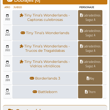
Doblajes [
6
]
AÑO
JUEGO
PERSONAJE
Tiny Tina’s Wonderlands -
Labradestinos
2022
Captoras culebrosas
Sagaz A
Labradestinos
Tiny Tina’s Wonderlands
2022
Sagaz A
Tiny Tina’s Wonderlands -
Labradestinos
2022
Trucos de Tragaldabas
Sagaz A
Tiny Tina’s Wonderlands -
Labradestinos
2022
Vidrios vitriólicos
Sagaz A
Borderlands 3
Kay
2019
Battleborn
Thorn
2016