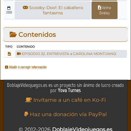
Scooby-Doo!: El caballero
Velma
2000
fantasma
Dinkley
Contenidos
TIPO
CONTENIDO
EPISODIO 32. ENTREVISTA a CAROLINA MONTIJANO
Añadir o corregir información
DoblajeVideojuegos.es es un proyecto sin ánimo de lucro creado
por
Yova Turnes
Invítame a un café en Ko-Fi
Haz una donación vía PayPal
© 2012-2026
DoblajeVideojuegos.es