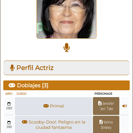
Perfil Actriz
Doblajes [
3
]
AÑO
JUEGO
PERSONAJE
Jennifer
Primal
2003
'Jen' Tate
Scooby-Doo!: Peligro en la
Velma
2001
ciudad fantasma
Dinkley