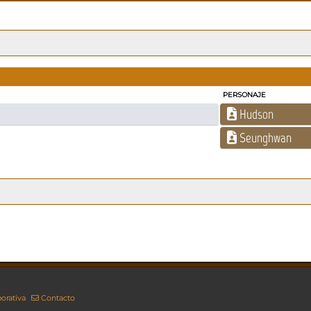
PERSONAJE
Hudson
Seunghwan
orativa
Contacto