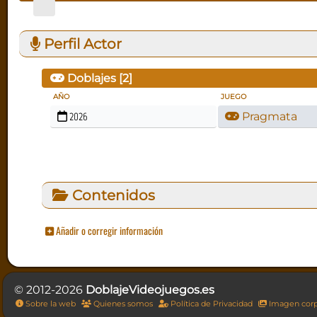
Perfil Actor
Doblajes [
2
]
AÑO
JUEGO
2026
Pragmata
Contenidos
Añadir o corregir información
© 2012-2026
DoblajeVideojuegos.es
Sobre la web
Quienes somos
Política de Privacidad
Imagen corp