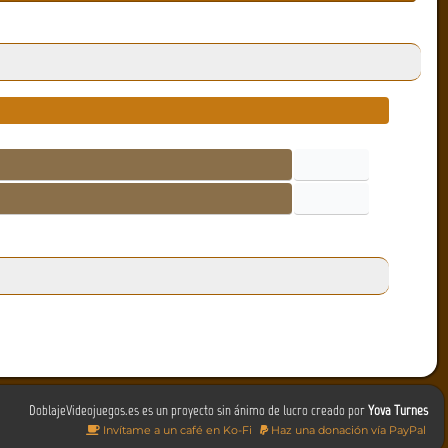
DoblajeVideojuegos.es es un proyecto sin ánimo de lucro creado por
Yova Turnes
Invítame a un café en Ko-Fi
Haz una donación vía PayPal