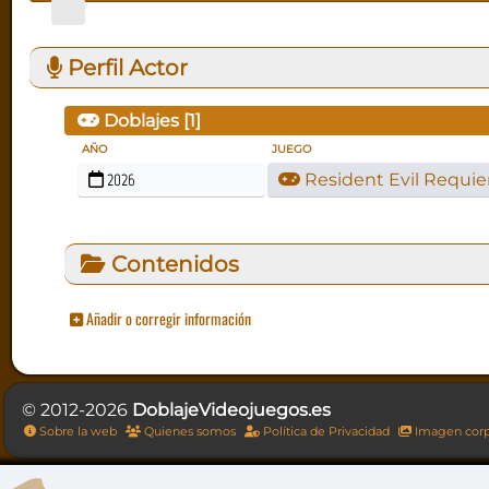
Perfil Actor
Doblajes [
1
]
AÑO
JUEGO
2026
Resident Evil Requi
Contenidos
Añadir o corregir información
© 2012-2026
DoblajeVideojuegos.es
Sobre la web
Quienes somos
Política de Privacidad
Imagen corp