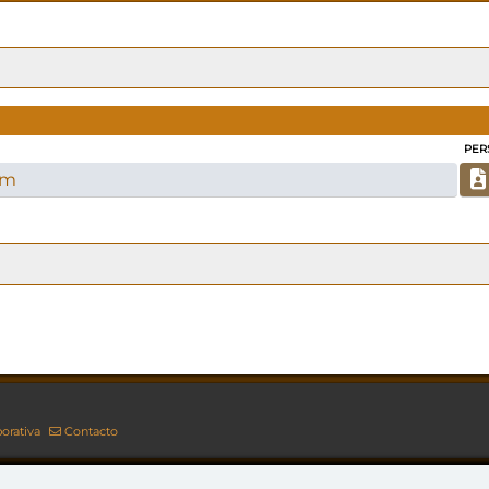
PER
em
orativa
Contacto