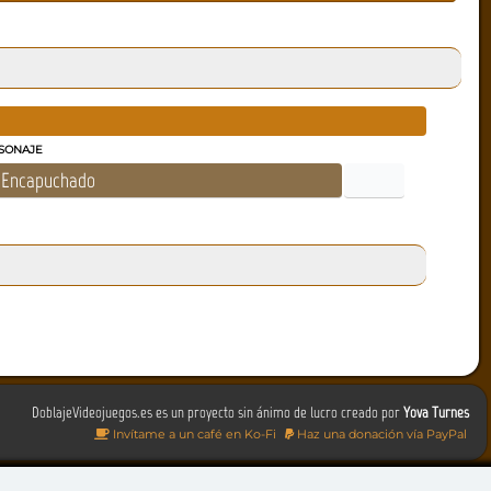
SONAJE
Encapuchado
DoblajeVideojuegos.es es un proyecto sin ánimo de lucro creado por
Yova Turnes
Invítame a un café en Ko-Fi
Haz una donación vía PayPal