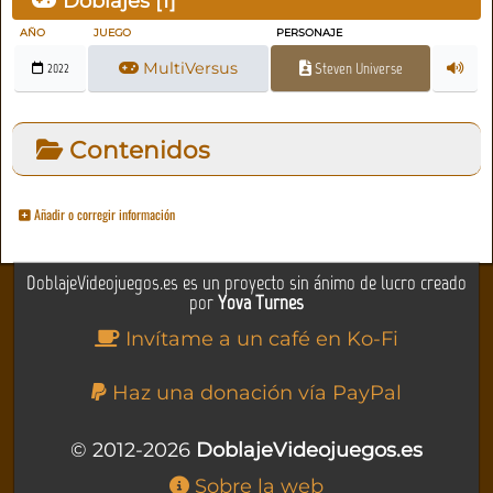
Doblajes [
1
]
AÑO
JUEGO
PERSONAJE
MultiVersus
Steven Universe
2022
Contenidos
Añadir o corregir información
DoblajeVideojuegos.es es un proyecto sin ánimo de lucro creado
por
Yova Turnes
Invítame a un café en Ko-Fi
Haz una donación vía PayPal
© 2012-2026
DoblajeVideojuegos.es
Sobre la web