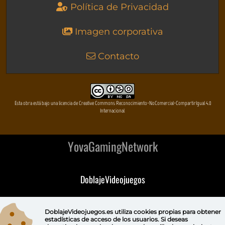
Política de Privacidad
Imagen corporativa
Contacto
Esta obra está bajo una licencia de Creative Commons Reconocimiento-NoComercial-CompartirIgual 4.0
Internacional
YovaGamingNetwork
DoblajeVideojuegos
DeVuego
DoblajeVideojuegos.es utiliza
cookies propias
para obtener
estadísticas de acceso de los usuarios. Si deseas
DeVuego GAL