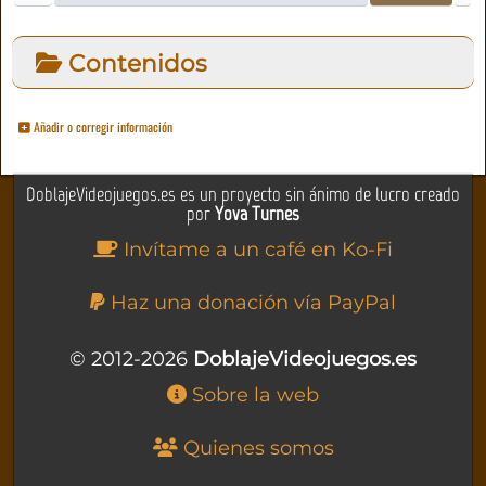
Contenidos
Añadir o corregir información
DoblajeVideojuegos.es es un proyecto sin ánimo de lucro creado
por
Yova Turnes
Invítame a un café en Ko-Fi
Haz una donación vía PayPal
© 2012-2026
DoblajeVideojuegos.es
Sobre la web
Quienes somos