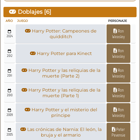
Doblajes [
6
]
AÑO
JUEGO
PERSONAJE
Harry Potter: Campeones de
Ron
2024
quidditch
Weasley
Ron
Harry Potter para Kinect
2012
Weasley
Harry Potter y las reliquias de la
Ron
2011
muerte (Parte 2)
Weasley
Harry Potter y las reliquias de la
Ron
2010
muerte (Parte 1)
Weasley
Harry Potter y el misterio del
Ron
2009
príncipe
Weasley
Las crónicas de Narnia: El león, la
Peter
2005
bruja y el armario
Pevensie