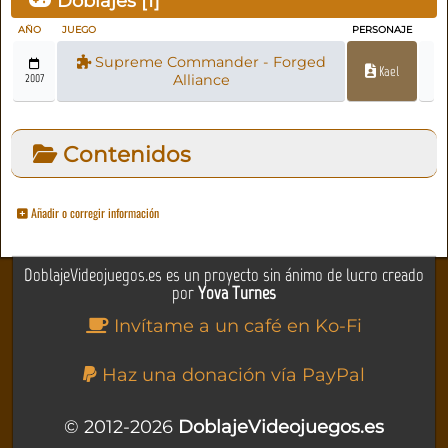
Doblajes [
1
]
AÑO
JUEGO
PERSONAJE
Supreme Commander - Forged
Kael
2007
Alliance
Contenidos
Añadir o corregir información
DoblajeVideojuegos.es es un proyecto sin ánimo de lucro creado
por
Yova Turnes
Invítame a un café en Ko-Fi
Haz una donación vía PayPal
© 2012-2026
DoblajeVideojuegos.es