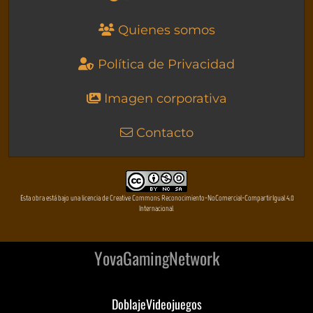
Quienes somos
Política de Privacidad
Imagen corporativa
Contacto
Esta obra está bajo una licencia de Creative Commons Reconocimiento-NoComercial-CompartirIgual 4.0
Internacional
YovaGamingNetwork
DoblajeVideojuegos