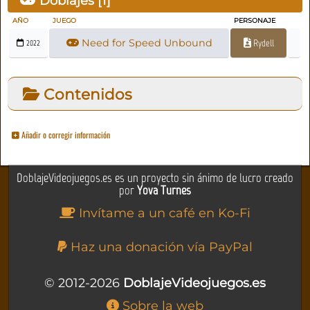
Doblajes [
1
]
AÑO
JUEGO
PERSONAJE
Need for Speed Unbound
Rydell
2022
Contenidos
Añadir o corregir información
DoblajeVideojuegos.es es un proyecto sin ánimo de lucro creado
por
Yova Turnes
Invítame a un café en Ko-Fi
Haz una donación vía PayPal
© 2012-2026
DoblajeVideojuegos.es
Sobre la web