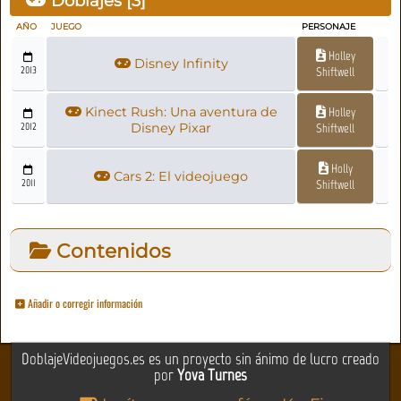
Doblajes [
3
]
AÑO
JUEGO
PERSONAJE
Holley
Disney Infinity
2013
Shiftwell
Kinect Rush: Una aventura de
Holley
2012
Disney Pixar
Shiftwell
Holly
Cars 2: El videojuego
2011
Shiftwell
Contenidos
Añadir o corregir información
DoblajeVideojuegos.es es un proyecto sin ánimo de lucro creado
por
Yova Turnes