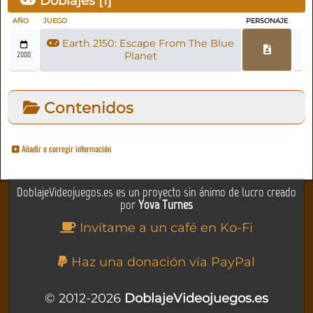
Doblajes [
1
]
AÑO
JUEGO
PERSONAJE
Earth 2150: Escape From The Blue
2000
Planet
Contenidos
Añadir o corregir información
DoblajeVideojuegos.es es un proyecto sin ánimo de lucro creado
por
Yova Turnes
Invítame a un café en Ko-Fi
Haz una donación vía PayPal
© 2012-2026
DoblajeVideojuegos.es