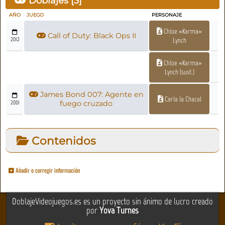
Doblajes [
3
]
AÑO
JUEGO
PERSONAJE
Chloe «Karma»
Call of Duty: Black Ops II
2012
Lynch
Chloe «Karma»
Lynch (sust.)
James Bond 007: Agente en
Carla la Chacal
2001
fuego cruzado
Contenidos
Añadir o corregir información
DoblajeVideojuegos.es es un proyecto sin ánimo de lucro creado
por
Yova Turnes