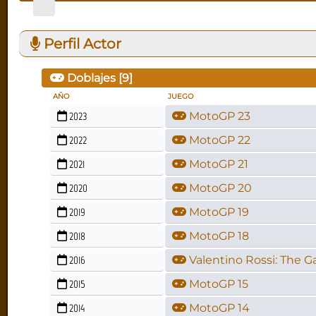
Perfil Actor
Doblajes [
9
]
AÑO
JUEGO
2023
MotoGP 23
2022
MotoGP 22
2021
MotoGP 21
2020
MotoGP 20
2019
MotoGP 19
2018
MotoGP 18
2016
Valentino Rossi: The 
2015
MotoGP 15
2014
MotoGP 14