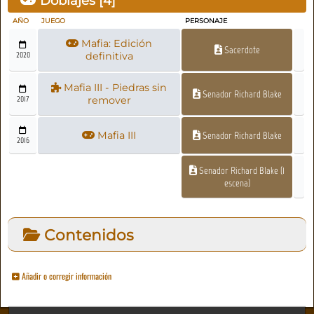
Doblajes [
4
]
AÑO
JUEGO
PERSONAJE
Mafia: Edición
Sacerdote
2020
definitiva
Mafia III - Piedras sin
Senador Richard Blake
2017
remover
Mafia III
Senador Richard Blake
2016
Senador Richard Blake (1
escena)
Contenidos
Añadir o corregir información