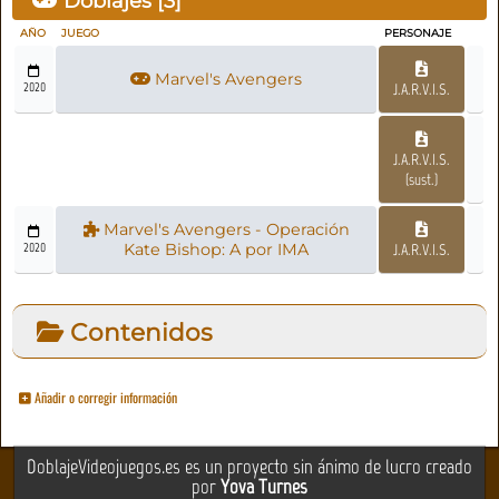
Doblajes [
3
]
AÑO
JUEGO
PERSONAJE
Marvel's Avengers
2020
J.A.R.V.I.S.
J.A.R.V.I.S.
(sust.)
Marvel's Avengers - Operación
2020
Kate Bishop: A por IMA
J.A.R.V.I.S.
Contenidos
Añadir o corregir información
DoblajeVideojuegos.es es un proyecto sin ánimo de lucro creado
por
Yova Turnes