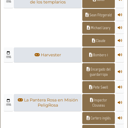
1996
de los templarios
Sean Fitzgerald
Michael Leary
Claude
Harvester
Bombero 1
1996
Encargado del
guardarropa
Pete Swell
La Pantera Rosa en Misión
Inspector
1996
PeligRosa
Clouseau
Cartero inglés