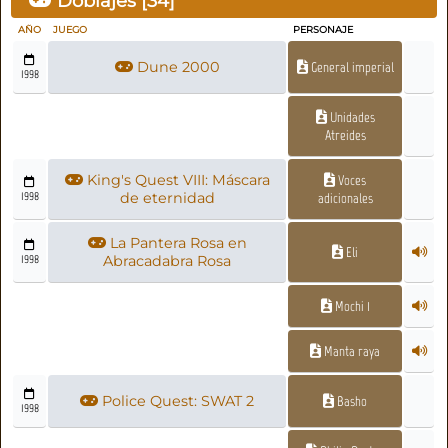
Doblajes [
34
]
AÑO
JUEGO
PERSONAJE
Dune 2000
General imperial
1998
Unidades
Atreides
King's Quest VIII: Máscara
Voces
1998
de eternidad
adicionales
La Pantera Rosa en
Eli
1998
Abracadabra Rosa
Mochi 1
Manta raya
Police Quest: SWAT 2
Basho
1998