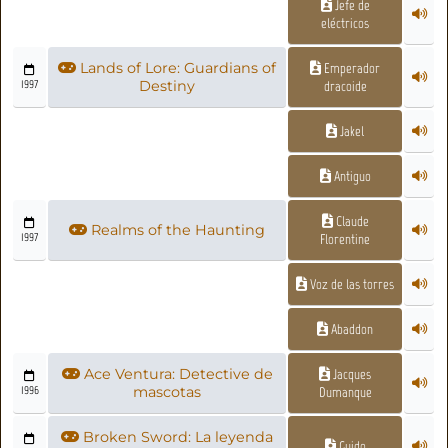
Jefe de
eléctricos
Lands of Lore: Guardians of
Emperador
1997
Destiny
dracoide
Jakel
Antiguo
Claude
Realms of the Haunting
1997
Florentine
Voz de las torres
Abaddon
Ace Ventura: Detective de
Jacques
1996
mascotas
Dumanque
Broken Sword: La leyenda
Guido