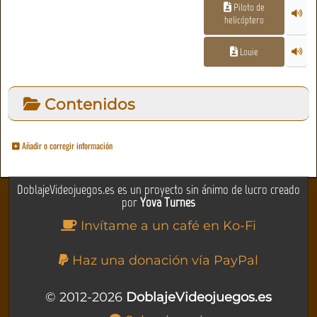
Piloto de
helicóptero
Louie
Contenidos
Añadir o corregir información
DoblajeVideojuegos.es es un proyecto sin ánimo de lucro creado
por
Yova Turnes
Invítame a un café en Ko-Fi
Haz una donación vía PayPal
© 2012-2026
DoblajeVideojuegos.es