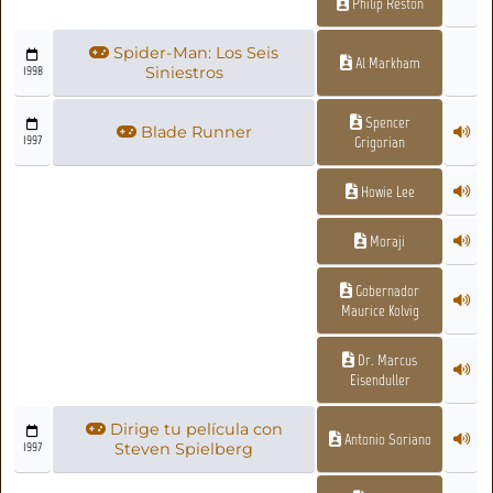
Philip Reston
Spider-Man: Los Seis
Al Markham
1998
Siniestros
Spencer
Blade Runner
1997
Grigorian
Howie Lee
Moraji
Gobernador
Maurice Kolvig
Dr. Marcus
Eisenduller
Dirige tu película con
Antonio Soriano
1997
Steven Spielberg