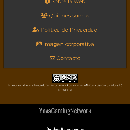
Sobre la web
Quienes somos
Política de Privacidad
Imagen corporativa
Contacto
Esta obra está bajo una licencia de Creative Commons Reconocimiento-NoComercial-CompartirIgual 4.0
Internacional
YovaGamingNetwork
DoblajeVideojuegos