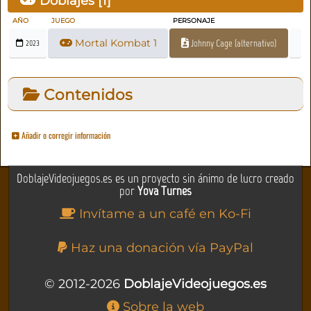
Doblajes [
1
]
AÑO
JUEGO
PERSONAJE
Mortal Kombat 1
Johnny Cage (alternativo)
2023
Contenidos
Añadir o corregir información
DoblajeVideojuegos.es es un proyecto sin ánimo de lucro creado
por
Yova Turnes
Invítame a un café en Ko-Fi
Haz una donación vía PayPal
© 2012-2026
DoblajeVideojuegos.es
Sobre la web