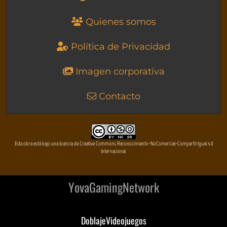
Quienes somos
Política de Privacidad
Imagen corporativa
Contacto
Esta obra está bajo una licencia de Creative Commons Reconocimiento-NoComercial-CompartirIgual 4.0
Internacional
YovaGamingNetwork
DoblajeVideojuegos