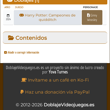
Doblajes [
1
]
AÑO
JUEGO
PERSONAJE
Harry Potter: Campeones de
Ginny
2024
quidditch
Weasley
Contenidos
Añadir o corregir información
DoblajeVideojuegos.es es un proyecto sin ánimo de lucro creado
por
Yova Turnes
Invítame a un café en Ko-Fi
Haz una donación vía PayPal
© 2012-2026
DoblajeVideojuegos.es