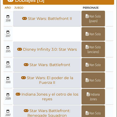
Doblajes [
13
]
AÑO
JUEGO
PERSONAJE
Han Solo
Star Wars: Battlefront II
2018
(joven)
Han Solo
2017
Han Solo
Disney Infinity 3.0: Star Wars
2015
(anciano)
Star Wars: Battlefront
Han Solo
2015
Star Wars: El poder de la
Han Solo
2010
Fuerza II
Indiana Jones y el cetro de los
Indiana
2009
reyes
Jones
Star Wars Battlefront:
Han Solo
2007
Renegade Squadron