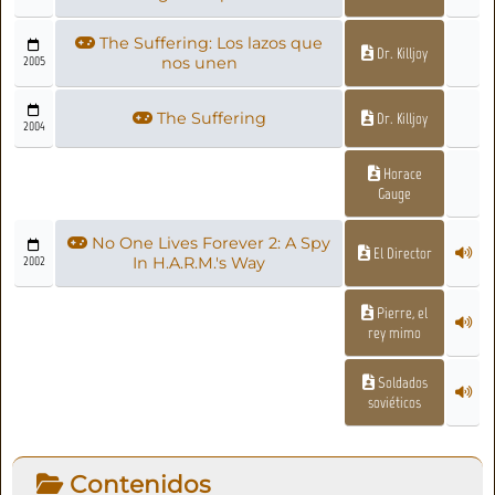
The Suffering: Los lazos que
Dr. Killjoy
2005
nos unen
The Suffering
Dr. Killjoy
2004
Horace
Gauge
No One Lives Forever 2: A Spy
El Director
2002
In H.A.R.M.'s Way
Pierre, el
rey mimo
Soldados
soviéticos
Contenidos