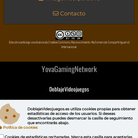
Contacto
Esta obra está bajo una licencia de Creative Commons Reconocimiento-NoComercial-CompartirIgual 4.0
Internacional
YovaGamingNetwork
DoblajeVideojuegos
DeVuego
DoblajeVideojuegos.es utiliza
cookies propias
para obtener
estadísticas de acceso de los usuarios. Si deseas
DeVuego GAL
desactivarlas puedes
desmarcar la casilla de seguimiento
que encontrarás abajo.
Política de cookies
DeVuego LATAM
Cookies de estadísticas rechazadas. Marca esta casilla para aceptarlas.