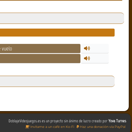
 vuelo
DoblajeVideojuegos.es es un proyecto sin ánimo de lucro creado por
Yova Turnes
Invítame a un café en Ko-Fi
Haz una donación vía PayPal