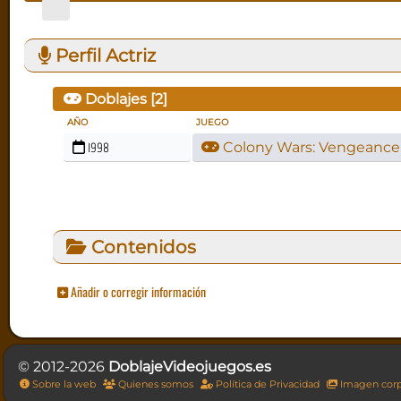
Perfil Actriz
Doblajes [
2
]
AÑO
JUEGO
1998
Colony Wars: Vengeance
Contenidos
Añadir o corregir información
© 2012-2026
DoblajeVideojuegos.es
Sobre la web
Quienes somos
Política de Privacidad
Imagen corp