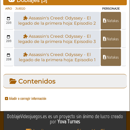
Doblajes [
3
]
AÑO
JUEGO
PERSONAJE
Assassin's Creed: Odyssey - El
Natakas
2019
legado de la primera hoja: Episodio 2
Assassin's Creed: Odyssey - El
Natakas
2019
legado de la primera hoja: Episodio 3
Assassin's Creed: Odyssey - El
Natakas
2018
legado de la primera hoja: Episodio 1
Contenidos
Añadir o corregir información
DoblajeVideojuegos.es es un proyecto sin ánimo de lucro creado
por
Yova Turnes