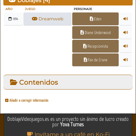
Doblajes [
4
]
AÑO
JUEGO
PERSONAJE
Dreamweb
Eden
1994
Diane Underwood
Recepcionista
Fan de Crane
Contenidos
Añadir o corregir información
DoblajeVideojuegos.es es un proyecto sin ánimo de lucro creado
por
Yova Turnes
Invítame a un café en Ko-Fi