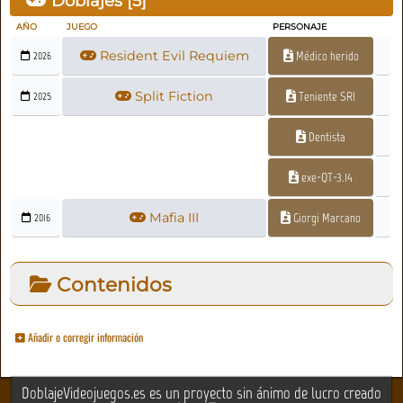
Doblajes [
5
]
AÑO
JUEGO
PERSONAJE
Resident Evil Requiem
Médico herido
2026
Split Fiction
Teniente SRI
2025
Dentista
exe-QT-3.14
Mafia III
Giorgi Marcano
2016
Contenidos
Añadir o corregir información
DoblajeVideojuegos.es es un proyecto sin ánimo de lucro creado