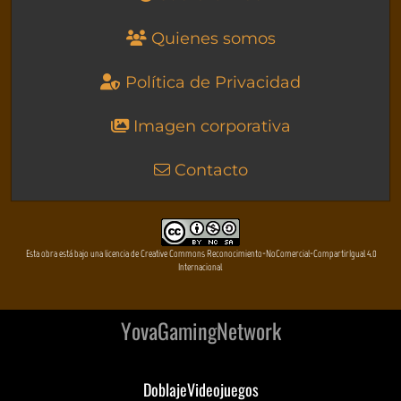
Quienes somos
Política de Privacidad
Imagen corporativa
Contacto
Esta obra está bajo una licencia de Creative Commons Reconocimiento-NoComercial-CompartirIgual 4.0
Internacional
YovaGamingNetwork
DoblajeVideojuegos