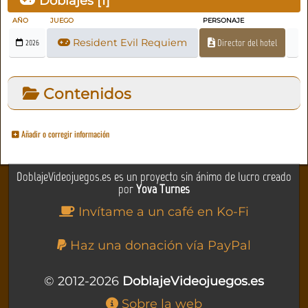
Doblajes [
1
]
AÑO
JUEGO
PERSONAJE
Resident Evil Requiem
Director del hotel
2026
Contenidos
Añadir o corregir información
DoblajeVideojuegos.es es un proyecto sin ánimo de lucro creado
por
Yova Turnes
Invítame a un café en Ko-Fi
Haz una donación vía PayPal
© 2012-2026
DoblajeVideojuegos.es
Sobre la web