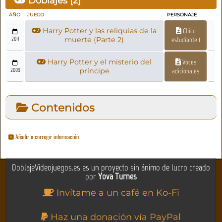
Doblajes [
2
]
AÑO
JUEGO
PERSONAJE
Harry Potter y las reliquias de la
Chico
2011
muerte (Parte 2)
estudiante 1
Harry Potter y el misterio del
Voces
2009
príncipe
adicionales
Contenidos
Añadir o corregir información
DoblajeVideojuegos.es es un proyecto sin ánimo de lucro creado
por
Yova Turnes
Invítame a un café en Ko-Fi
Haz una donación vía PayPal