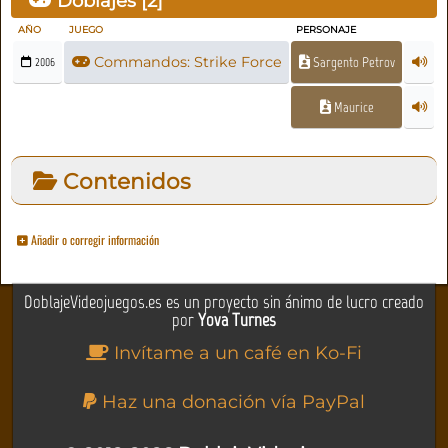
Doblajes [
2
]
AÑO
JUEGO
PERSONAJE
Commandos: Strike Force
Sargento Petrov
2006
Maurice
Contenidos
Añadir o corregir información
DoblajeVideojuegos.es es un proyecto sin ánimo de lucro creado
por
Yova Turnes
Invítame a un café en Ko-Fi
Haz una donación vía PayPal