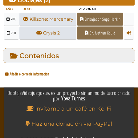
Doblajes [
2
]
AÑO
JUEGO
PERSONAJE
Killzone: Mercenary
Embajador Sepp Harkin
2013
Crysis 2
Dr. Nathan Gould
2011
Contenidos
Añadir o corregir información
DoblajeVideojuegos.es es un proyecto sin ánimo de lucro creado
por
Yova Turnes
Invítame a un café en Ko-Fi
Haz una donación vía PayPal