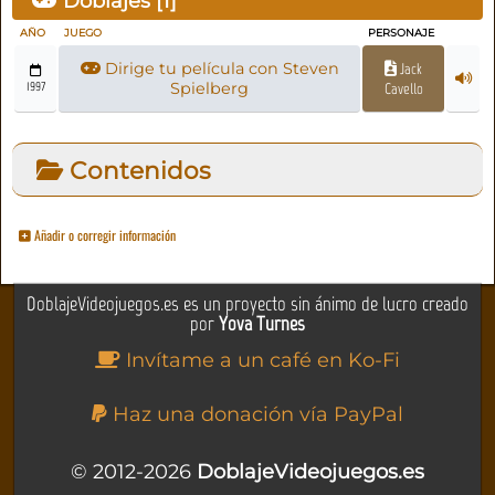
Doblajes [
1
]
AÑO
JUEGO
PERSONAJE
Dirige tu película con Steven
Jack
1997
Spielberg
Cavello
Contenidos
Añadir o corregir información
DoblajeVideojuegos.es es un proyecto sin ánimo de lucro creado
por
Yova Turnes
Invítame a un café en Ko-Fi
Haz una donación vía PayPal
© 2012-2026
DoblajeVideojuegos.es