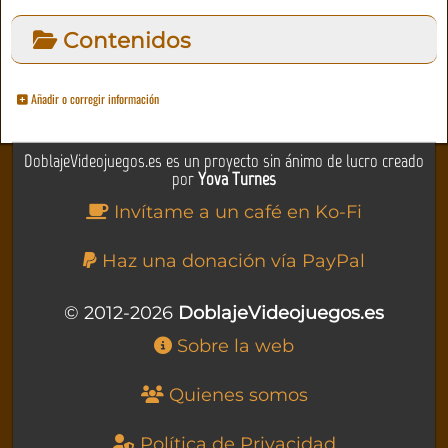
Contenidos
Añadir o corregir información
DoblajeVideojuegos.es es un proyecto sin ánimo de lucro creado
por
Yova Turnes
Invítame a un café en Ko-Fi
Haz una donación vía PayPal
© 2012-2026
DoblajeVideojuegos.es
Sobre la web
Quienes somos
Política de Privacidad