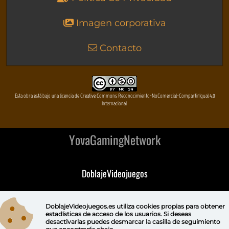
Imagen corporativa
Contacto
Esta obra está bajo una licencia de Creative Commons Reconocimiento-NoComercial-CompartirIgual 4.0
Internacional
YovaGamingNetwork
DoblajeVideojuegos
DeVuego
DoblajeVideojuegos.es utiliza
cookies propias
para obtener
estadísticas de acceso de los usuarios. Si deseas
DeVuego GAL
desactivarlas puedes
desmarcar la casilla de seguimiento