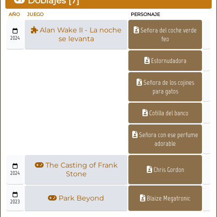
Doblajes [
7
]
AÑO
JUEGO
PERSONAJE
Alan Wake II - La noche
Señora del coche verde
2024
se levanta
feo
Estornudadora
Señora de los cojines
para gatos
Cotilla del banco
Señora con ese perfume
adorable
The Casting of Frank
Chris Gordon
2024
Stone
Park Beyond
Blaize Megatronic
2023