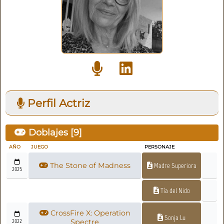
Perfil Actriz
Doblajes [
9
]
AÑO
JUEGO
PERSONAJE
The Stone of Madness
Madre Superiora
2025
Tía del Nido
CrossFire X: Operation
Sonja Lu
2022
Spectre