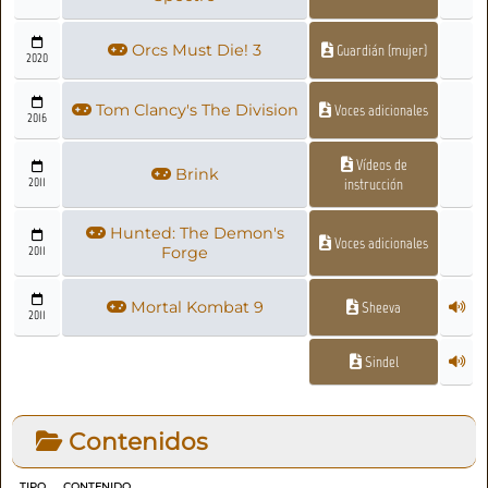
Orcs Must Die! 3
Guardián (mujer)
2020
Tom Clancy's The Division
Voces adicionales
2016
Vídeos de
Brink
2011
instrucción
Hunted: The Demon's
Voces adicionales
2011
Forge
Mortal Kombat 9
Sheeva
2011
Sindel
Contenidos
TIPO
CONTENIDO