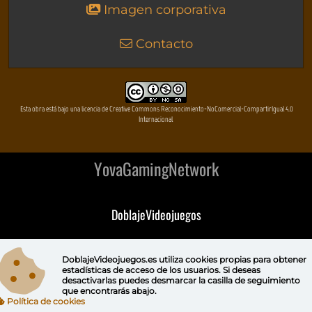
Imagen corporativa
Contacto
Esta obra está bajo una licencia de Creative Commons Reconocimiento-NoComercial-CompartirIgual 4.0
Internacional
YovaGamingNetwork
DoblajeVideojuegos
DeVuego
DoblajeVideojuegos.es utiliza
cookies propias
para obtener
estadísticas de acceso de los usuarios. Si deseas
DeVuego GAL
desactivarlas puedes
desmarcar la casilla de seguimiento
que encontrarás abajo.
Política de cookies
DeVuego LATAM