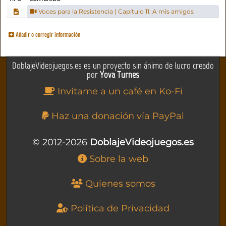
Voces para la Resistencia | Capítulo 11: A mis amigos
Añadir o corregir información
DoblajeVideojuegos.es es un proyecto sin ánimo de lucro creado
por
Yova Turnes
Invítame a un café en Ko-Fi
Haz una donación vía PayPal
© 2012-2026
DoblajeVideojuegos.es
Sobre la web
Quienes somos
Política de Privacidad