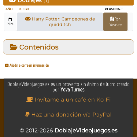
Doblajes [
1
]
AÑO
JUEGO
PERSONAJE
Harry Potter: Campeones de
Ron
2024
quidditch
Weasley
Contenidos
Añadir o corregir información
DoblajeVideojuegos.es es un proyecto sin ánimo de lucro creado
por
Yova Turnes
Invítame a un café en Ko-Fi
Haz una donación vía PayPal
© 2012-2026
DoblajeVideojuegos.es