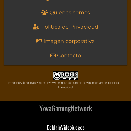
Quienes somos
Política de Privacidad
Imagen corporativa
Contacto
Esta obra está bajo una licencia de Creative Commons Reconocimiento-NoComercial-CompartirIgual 4.0
Internacional
YovaGamingNetwork
DoblajeVideojuegos