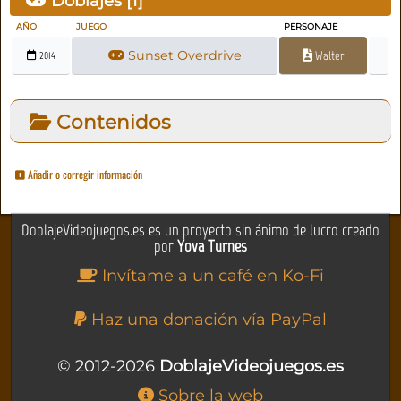
Doblajes [
1
]
AÑO
JUEGO
PERSONAJE
Sunset Overdrive
Walter
2014
Contenidos
Añadir o corregir información
DoblajeVideojuegos.es es un proyecto sin ánimo de lucro creado
por
Yova Turnes
Invítame a un café en Ko-Fi
Haz una donación vía PayPal
© 2012-2026
DoblajeVideojuegos.es
Sobre la web