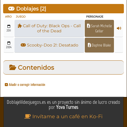
Doblajes [
2
]
AÑO
JUEGO
PERSONAJE
Call of Duty: Black Ops - Call
Sarah Michelle
2011
of the Dead
Gellar
Scooby-Doo 2!: Desatado
Daphne Blake
2004
Contenidos
Añadir o corregir información
DoblajeVideojuegos.es es un proyecto sin ánimo de lucro creado
por
Yova Turnes
Invítame a un café en Ko-Fi