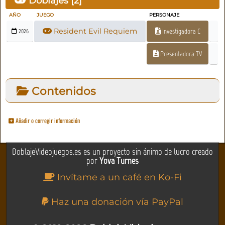
Doblajes [
2
]
AÑO
JUEGO
PERSONAJE
Resident Evil Requiem
Investigadora C
2026
Presentadora TV
Contenidos
Añadir o corregir información
DoblajeVideojuegos.es es un proyecto sin ánimo de lucro creado
por
Yova Turnes
Invítame a un café en Ko-Fi
Haz una donación vía PayPal