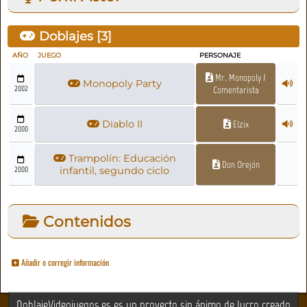
Doblajes [
3
]
AÑO
JUEGO
PERSONAJE
Mr. Monopoly /
Monopoly Party
2002
Comentarista
Diablo II
Elzix
2000
Trampolín: Educación
Don Orejón
2000
infantil, segundo ciclo
Contenidos
Añadir o corregir información
DoblajeVideojuegos.es es un proyecto sin ánimo de lucro creado