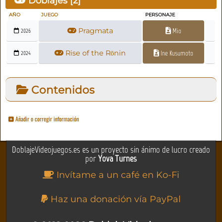
Doblajes [
2
]
AÑO
JUEGO
PERSONAJE
Pragmata
Mio
2026
Rise of the Rōnin
Ine Kusumoto
2024
Contenidos
Añadir o corregir información
DoblajeVideojuegos.es es un proyecto sin ánimo de lucro creado
por
Yova Turnes
Invítame a un café en Ko-Fi
Haz una donación vía PayPal