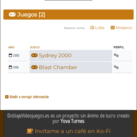
Juegos [2]
Lista
Mosaico
Mostrar como
PERFIL
AÑO
JUEGO
Sydney 2000
2000
Blast Chamber
1996
Añadir o corregir información
DoblajeVideojuegos.es es un proyecto sin ánimo de lucro creado
por
Yova Turnes
Invítame a un café en Ko-Fi