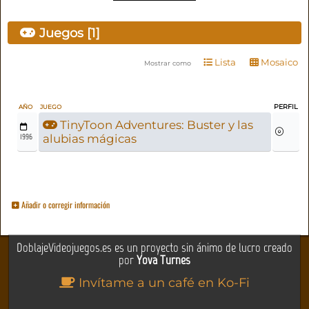
Juegos [1]
Lista
Mosaico
Mostrar como
PERFIL
AÑO
JUEGO
TinyToon Adventures: Buster y las
1996
alubias mágicas
Añadir o corregir información
DoblajeVideojuegos.es es un proyecto sin ánimo de lucro creado
por
Yova Turnes
Invítame a un café en Ko-Fi